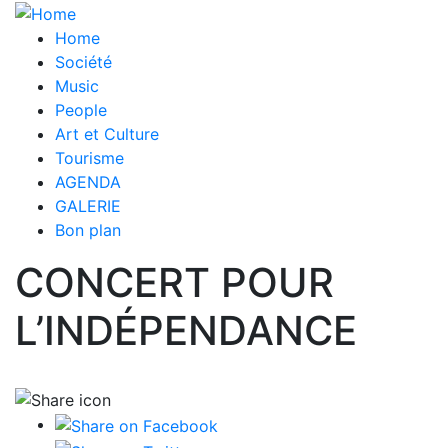
Skip
Main
to
Home
main
Société
navigation
content
Music
People
Art et Culture
Tourisme
AGENDA
GALERIE
Bon plan
CONCERT POUR
L’INDÉPENDANCE