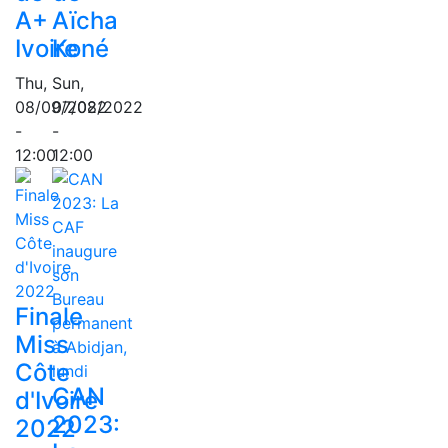
A+
Aïcha
Ivoire
Koné
Thu,
Sun,
08/09/2022
07/08/2022
-
-
12:00
12:00
Finale
Miss
Côte
CAN
d'Ivoire
2023:
2022