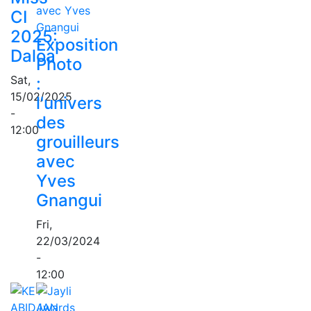
CI
2025:
Exposition
Daloa
Photo
Sat,
:
15/02/2025
l'univers
-
des
12:00
grouilleurs
avec
Yves
Gnangui
Fri,
22/03/2024
-
12:00