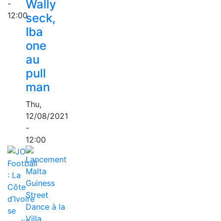
Wally
-
12:00
seck,
Iba
one
au
pull
man
Thu,
12/08/2021
-
12:00