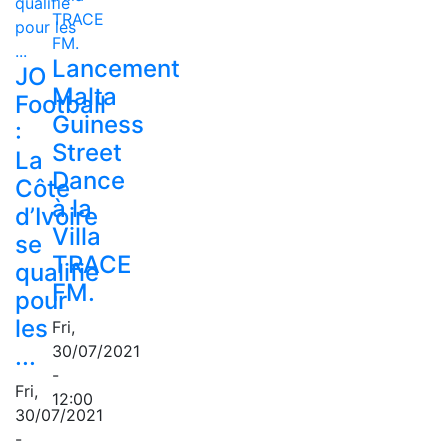
Lancement
JO
Malta
Football
Guiness
:
Street
La
Dance
Côte
à la
d’Ivoire
Villa
se
TRACE
qualifie
FM.
pour
les
Fri,
30/07/2021
...
-
Fri,
12:00
30/07/2021
-