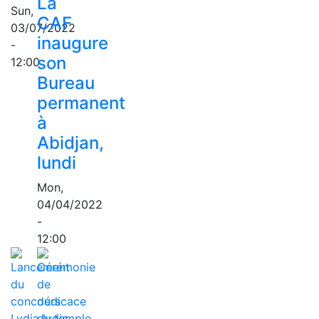
La
Sun,
CAF
03/07/2022
inaugure
-
son
12:00
Bureau
permanent
à
Abidjan,
lundi
Mon,
04/04/2022
-
12:00