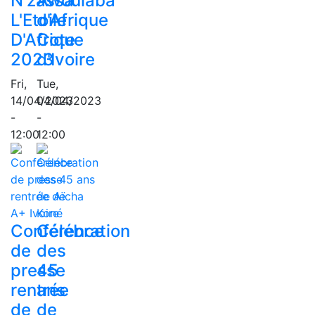
N'zassa
Awoulaba
L'Etoile
d'Afrique
D'Afrique
Cote
2023
d'Ivoire
Fri,
Tue,
14/04/2023
04/04/2023
-
-
12:00
12:00
Conférence
Célébration
de
des
presse
45
rentrée
ans
de
de