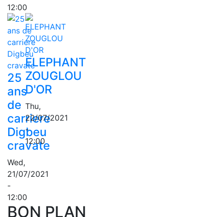
12:00
ELEPHANT
ZOUGLOU
25
D'OR
ans
de
Thu,
carriere
22/07/2021
-
Digbeu
12:00
cravate
Wed,
21/07/2021
-
12:00
BON PLAN