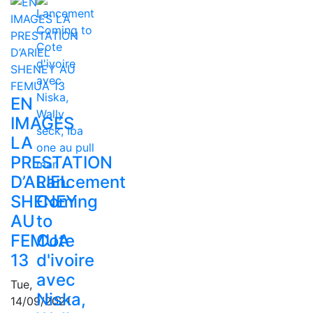
EN
IMAGES
LA
PRESTATION
D’ARIEL
Lancement
SHENEY
Coming
AU
to
FEMUA
Cote
13
d'ivoire
avec
Tue,
Niska,
14/09/2021