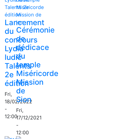
Lancement
Cérémonie
du
de
concours
dédicace
Lydia
du
ludic
temple
Talents
Miséricorde
2e
Mission
édition
de
Fri,
Sion
18/02/2022
-
Fri,
12:00
17/12/2021
-
12:00