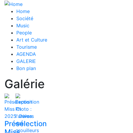
Skip
Main
to
Home
main
Société
navigation
content
Music
People
Art et Culture
Tourisme
AGENDA
GALERIE
Bon plan
Galérie
Présélection
Miss