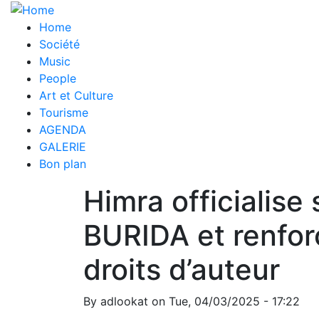
Skip
Main
to
Home
main
Société
navigation
content
Music
People
Art et Culture
Tourisme
AGENDA
GALERIE
Bon plan
Himra officialise 
BURIDA et renfor
droits d’auteur
By
adlookat
on
Tue, 04/03/2025 - 17:22